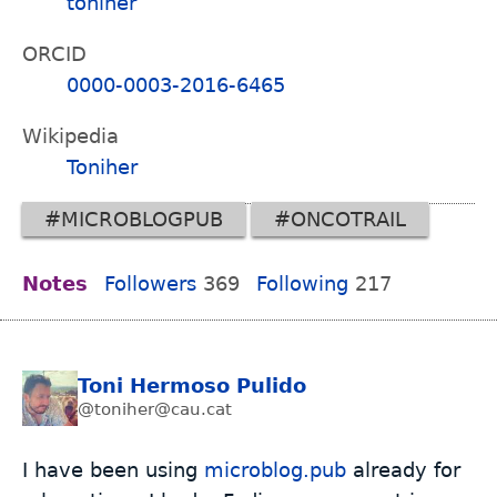
toniher
ORCID
0000-0003-2016-6465
Wikipedia
Toniher
#MICROBLOGPUB
#ONCOTRAIL
Notes
Followers
369
Following
217
Toni Hermoso Pulido
@toniher@cau.cat
I have been using
microblog.pub
already for