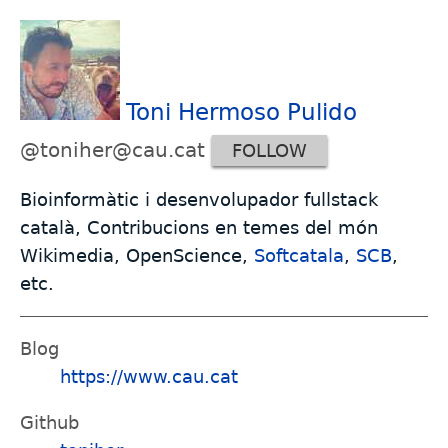
Toni Hermoso Pulido
@toniher@cau.cat
FOLLOW
Bioinformàtic i desenvolupador fullstack
català, Contribucions en temes del món
Wikimedia, OpenScience,
Softcatala
,
SCB
,
etc.
Blog
https://www.cau.cat
Github