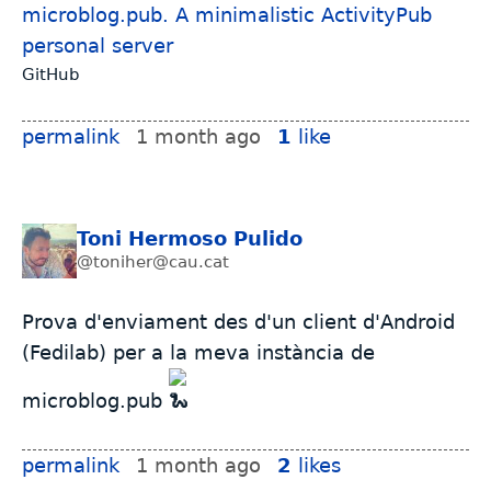
microblog.pub. A minimalistic ActivityPub
personal server
GitHub
permalink
1 month ago
1
like
Toni Hermoso Pulido
@toniher@cau.cat
Prova d'enviament des d'un client d'Android
(Fedilab) per a la meva instància de
microblog.pub
permalink
1 month ago
2
likes