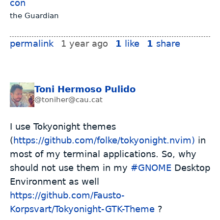
con
the Guardian
permalink
1 year ago
1
like
1
share
Toni Hermoso Pulido
@toniher@cau.cat
I use Tokyonight themes
(
https://github.com/folke/tokyonight.nvim)
in
most of my terminal applications. So, why
should not use them in my
#
GNOME
Desktop
Environment as well
https://github.com/Fausto-
Korpsvart/Tokyonight-GTK-Theme
?