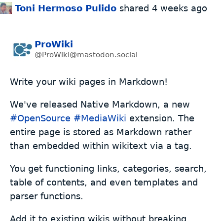
Toni Hermoso Pulido
shared
4 weeks ago
ProWiki
@ProWiki@mastodon.social
Write your wiki pages in Markdown!
We've released Native Markdown, a new
#
OpenSource
#
MediaWiki
extension. The
entire page is stored as Markdown rather
than embedded within wikitext via a tag.
You get functioning links, categories, search,
table of contents, and even templates and
parser functions.
Add it to existing wikis without breaking