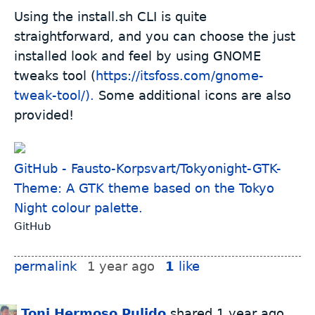
Using the install.sh CLI is quite
straightforward, and you can choose the just
installed look and feel by using GNOME
tweaks tool (
https://itsfoss.com/gnome-
tweak-tool/).
Some additional icons are also
provided!
GitHub - Fausto-Korpsvart/Tokyonight-GTK-
Theme: A GTK theme based on the Tokyo
Night colour palette.
GitHub
permalink
1 year ago
1
like
Toni Hermoso Pulido
shared
1 year ago