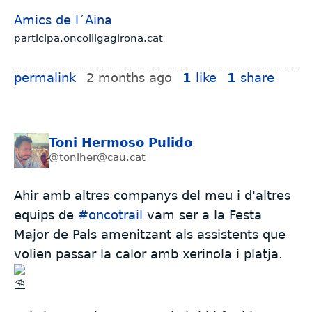
Amics de l´Aina
participa.oncolligagirona.cat
permalink
2 months ago
1
like
1
share
Toni Hermoso Pulido
@toniher@cau.cat
Ahir amb altres companys del meu i d'altres
equips de
#
oncotrail
vam ser a la Festa
Major de Pals amenitzant als assistents que
volien passar la calor amb xerinola i platja.