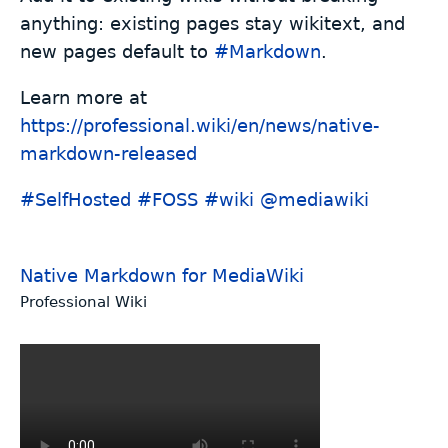
anything: existing pages stay wikitext, and
new pages default to
#
Markdown
.
Learn more at
https://
professional.wiki/en/news/nati
ve-
markdown-released
#
SelfHosted
#
FOSS
#
wiki
@
mediawiki
Native Markdown for MediaWiki
Professional Wiki