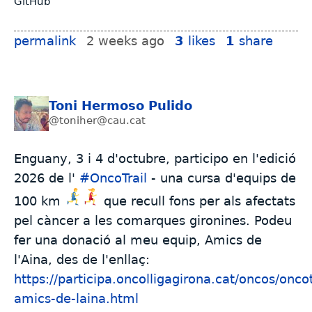
GitHub
permalink
2 weeks ago
3
likes
1
share
Toni Hermoso Pulido
@toniher@cau.cat
Enguany, 3 i 4 d'octubre, participo en l'edició
2026 de l'
#
OncoTrail
- una cursa d'equips de
100 km
que recull fons per als afectats
pel càncer a les comarques gironines. Podeu
fer una donació al meu equip, Amics de
l'Aina, des de l'enllaç:
https://participa.oncolligagirona.cat/oncos/onco
amics-de-laina.html