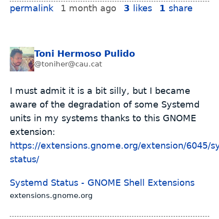
permalink
1 month ago
3
likes
1
share
Toni Hermoso Pulido
@toniher@cau.cat
I must admit it is a bit silly, but I became
aware of the degradation of some Systemd
units in my systems thanks to this GNOME
extension:
https://extensions.gnome.org/extension/6045/s
status/
Systemd Status - GNOME Shell Extensions
extensions.gnome.org