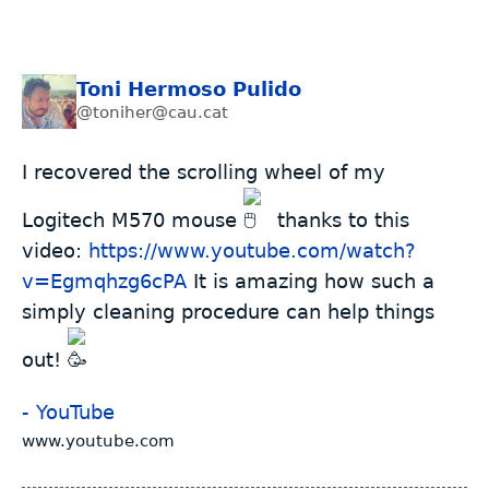
Toni Hermoso Pulido
@toniher@cau.cat
I recovered the scrolling wheel of my
Logitech M570 mouse
thanks to this
video:
https://www.youtube.com/watch?
v=Egmqhzg6cPA
It is amazing how such a
simply cleaning procedure can help things
out!
- YouTube
www.youtube.com