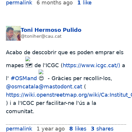
permalink
6 months ago
1
like
Toni Hermoso Pulido
@toniher@cau.cat
Acabo de descobrir que es poden emprar els
mapes
de l'ICGC (
https://www.icgc.cat/)
a
l'
#
OSMand
- Gràcies per recollir-los,
@osmcatala@mastodont.cat
(
https://wiki.openstreetmap.org/wiki/Ca:Insti
) i a l'ICGC per facilitar-ne l'ús a la
comunitat.
permalink
1 year ago
8
likes
3
shares