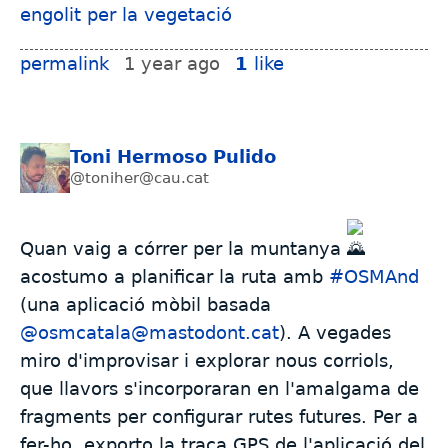
permalink
1 year ago
1
like
Toni Hermoso Pulido
@toniher@cau.cat
Quan vaig a córrer per la muntanya
acostumo a planificar la ruta amb
#
OSMAnd
(una aplicació mòbil basada
@osmcatala@mastodont.cat
). A vegades
miro d'improvisar i explorar nous corriols,
que llavors s'incorporaran en l'amalgama de
fragments per configurar rutes futures. Per a
fer-ho, exporto la traça GPS de l'aplicació del