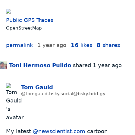
Public GPS Traces
OpenStreetMap
permalink
1 year ago
16
likes
8
shares
Toni Hermoso Pulido
shared
1 year ago
Tom Gauld
@tomgauld.bsky.social@bsky.brid.gy
My latest
@newscientist.com
cartoon