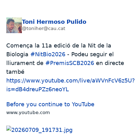
Toni Hermoso Pulido
@toniher@cau.cat
Comença la 11a edició de la Nit de la
Biologia
#
NitBio2026
- Podeu seguir el
lliurament de
#
PremisSCB2026
en directe
també
https://www.youtube.com/live/aWVnFcV6z5U?
is=dB4dreuPZz6neoYL
Before you continue to YouTube
www.youtube.com