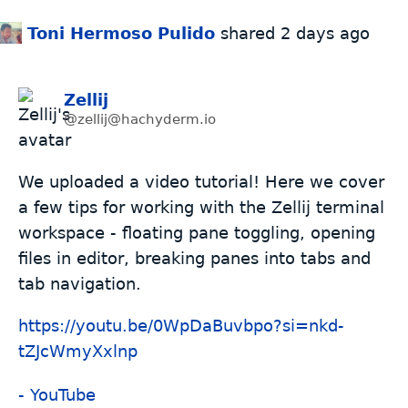
Toni Hermoso Pulido
shared
2 days ago
Zellij
@zellij@hachyderm.io
We uploaded a video tutorial! Here we cover
a few tips for working with the Zellij terminal
workspace - floating pane toggling, opening
files in editor, breaking panes into tabs and
tab navigation.
https://
youtu.be/0WpDaBuvbpo?si=nkd-
tZ
JcWmyXxlnp
- YouTube