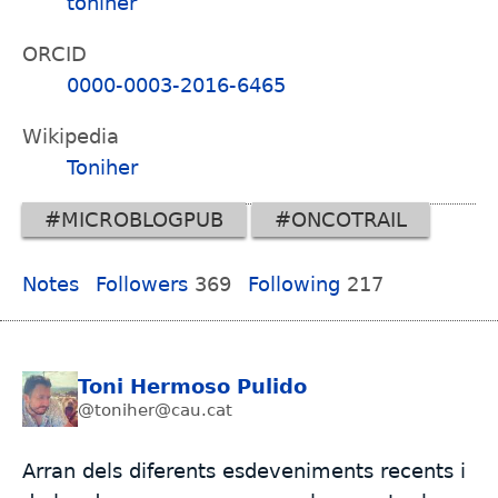
toniher
ORCID
0000-0003-2016-6465
Wikipedia
Toniher
#MICROBLOGPUB
#ONCOTRAIL
Notes
Followers
369
Following
217
Toni Hermoso Pulido
@toniher@cau.cat
Arran dels diferents esdeveniments recents i