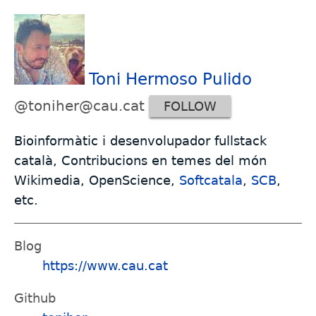
Toni Hermoso Pulido
@toniher@cau.cat
FOLLOW
Bioinformàtic i desenvolupador fullstack
català, Contribucions en temes del món
Wikimedia, OpenScience,
Softcatala
,
SCB
,
etc.
Blog
https://www.cau.cat
Github