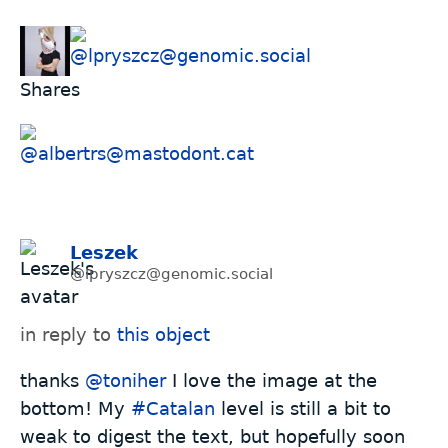
Shares
Leszek
@lpryszcz@genomic.social
in reply to
this object
thanks
@
toniher
I love the image at the
bottom! My
#
Catalan
level is still a bit to
weak to digest the text, but hopefully soon