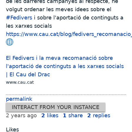
de les darreres campanyes al respecte, he
volgut ordenar les meves idees sobre el
#
Fedivers
i sobre l'aportació de continguts a
les xarxes socials
https://www.cau.cat/blog/fedivers_recomanacio
El Fedivers i la meva recomanació sobre
l'aportació de continguts a les xarxes socials
| El Cau del Drac
www.cau.cat
permalink
INTERACT FROM YOUR INSTANCE
2 years ago
2
likes
1
share
2
replies
Likes