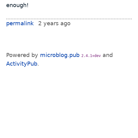
enough!
permalink
2 years ago
Powered by
microblog.pub
and
2.4.1+dev
ActivityPub
.