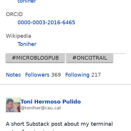
toniher
ORCID
0000-0003-2016-6465
Wikipedia
Toniher
#MICROBLOGPUB
#ONCOTRAIL
Notes
Followers
369
Following
217
Toni Hermoso Pulido
@toniher@cau.cat
A short Substack post about my terminal