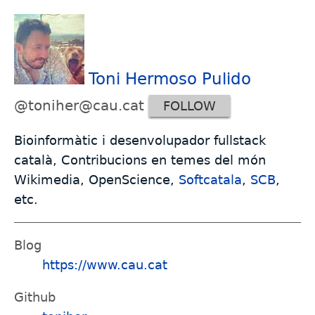
Toni Hermoso Pulido
@toniher@cau.cat
FOLLOW
Bioinformàtic i desenvolupador fullstack
català, Contribucions en temes del món
Wikimedia, OpenScience,
Softcatala
,
SCB
,
etc.
Blog
https://www.cau.cat
Github