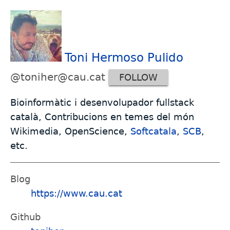
Toni Hermoso Pulido
@toniher@cau.cat
FOLLOW
Bioinformàtic i desenvolupador fullstack
català, Contribucions en temes del món
Wikimedia, OpenScience,
Softcatala
,
SCB
,
etc.
Blog
https://www.cau.cat
Github