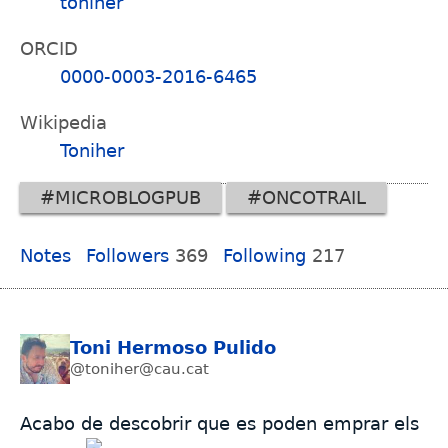
toniher
ORCID
0000-0003-2016-6465
Wikipedia
Toniher
#MICROBLOGPUB
#ONCOTRAIL
Notes
Followers
369
Following
217
Toni Hermoso Pulido
@toniher@cau.cat
Acabo de descobrir que es poden emprar els