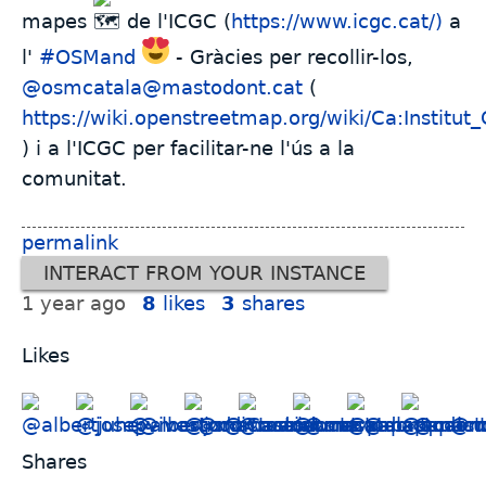
mapes
de l'ICGC (
https://www.icgc.cat/)
a
l'
#
OSMand
- Gràcies per recollir-los,
@osmcatala@mastodont.cat
(
https://wiki.openstreetmap.org/wiki/Ca:Insti
) i a l'ICGC per facilitar-ne l'ús a la
comunitat.
permalink
INTERACT FROM YOUR INSTANCE
1 year ago
8
likes
3
shares
Likes
Shares